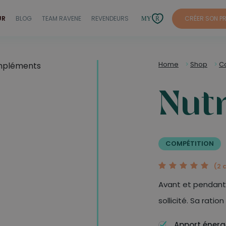
UR
BLOG
TEAM RAVENE
REVENDEURS
CRÉER SON P
Home
>
Shop
>
C
nu
COMPÉTITION
1
2
3
4
5
(2 
Avant et pendant 
sollicité. Sa ration
Apport énerg