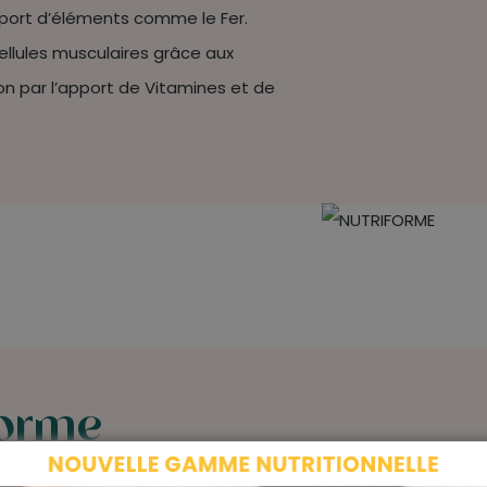
port d’éléments comme le Fer.
llules musculaires grâce aux
on par l’apport de Vitamines et de
forme