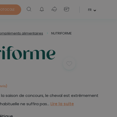
ROTOCOLE
FR
ompléments alimentaires
>
NUTRIFORME
triforme
avis)
la saison de concours, le cheval est extrêmement
 habituelle ne suffira pas...
Lire la suite
étique