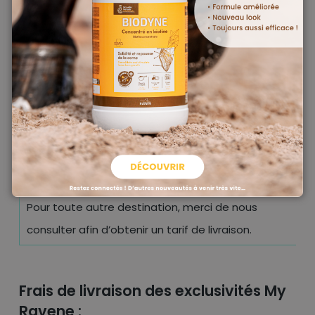
Norvège
Si achat > 249€ TTC
O
Si achat < 249€ TTC
2
Pour les îles Açores et Madère (Portugal), si achat
2
> 249€ TTC
Pour les îles Açores et Madère (Portugal), si achat
5
< 249€ TTC
Pour toute autre destination, merci de nous
consulter afin d’obtenir un tarif de livraison.
Frais de livraison des exclusivités My
Ravene :