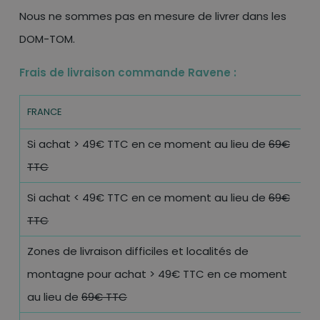
Nous ne sommes pas en mesure de livrer dans les
DOM-TOM.
Frais de livraison commande Ravene :
FR
FRANCE
L
Si achat > 49€ TTC en ce moment au lieu de
69€
O
TTC
Si achat < 49€ TTC en ce moment au lieu de
69€
4
TTC
Zones de livraison difficiles et localités de
montagne pour achat > 49€ TTC en ce moment
4
au lieu de
69€ TTC