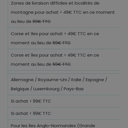
Zones de livraison difficiles et localités de
montagne pour achat < 49€ TTC en ce moment
1
au lieu de
69€ TTC
Corse et îles pour achat > 49€ TTC en ce
9
moment au lieu de
69€ TTC
Corse et îles pour achat < 49€ TTC en ce
1
moment au lieu de
69€ TTC
Allemagne / Royaume-Uni / Italie / Espagne /
Belgique / Luxembourg / Pays-Bas
Si achat > 99€ TTC
O
Si achat < 99€ TTC
9
Pour les îles Anglo-Normandes (Grande