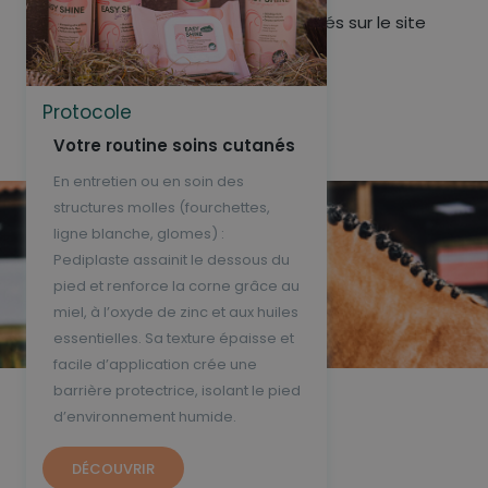
relais du réseau Relais Pick up, indiqués sur le site
internet de DPD :
http://www.dpd.fr/recherche_relais
.
Protocole
Votre routine soins cutanés
En entretien ou en soin des
structures molles (fourchettes,
ligne blanche, glomes) :
Pediplaste assainit le dessous du
pied et renforce la corne grâce au
miel, à l’oxyde de zinc et aux huiles
essentielles. Sa texture épaisse et
facile d’application crée une
barrière protectrice, isolant le pied
d’environnement humide.
Ne ratez rien de
l’actu Ravene
DÉCOUVRIR