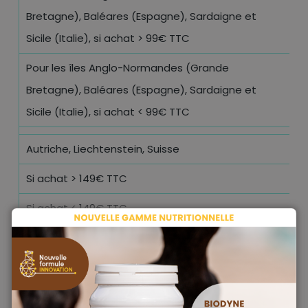
Bretagne), Baléares (Espagne), Sardaigne et
2
Sicile (Italie), si achat > 99€ TTC
Pour les îles Anglo-Normandes (Grande
Bretagne), Baléares (Espagne), Sardaigne et
3
Sicile (Italie), si achat < 99€ TTC
Autriche, Liechtenstein, Suisse
Si achat > 149€ TTC
O
Si achat < 149€ TTC
1
Andorre, Croatie, Danemark, Estonie, Hongrie,
Irlande, Lettonie, Lituanie, Pologne, Portugal,
République Tchèque, Slovaquie, Slovénie, Suède,