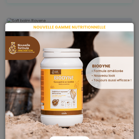
SOFT BALM
1
2
3
4
5
(1 avis)
16,40
€
AJOUTER AU SEAU
BLACK CARESS
14,30
€
RUPTURE DE STOCK