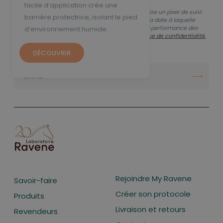
facile d’application crée une
En vous inscrivant, vous autorisez que Ravene utilise un pixel de suivi
barrière protectrice, isolant le pied
dans ses emails pour savoir si vous les ouvrez et la date à laquelle
vous le faites, afin de mesurer la délivrabilité et la performance des
d’environnement humide.
emails. Pour en savoir plus consultez notre
Politique de confidentialité.
DÉCOUVRIR
INSCRIPTION À LA NEWSLETTER
Rejoindre My Ravene
Savoir-faire
Créer son protocole
Produits
Livraison et retours
Revendeurs