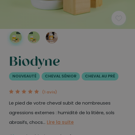
biodyne
NOUVEAUTÉ
CHEVAL SÉNIOR
CHEVAL AU PRÉ
1
2
3
4
5
(1 avis)
Le pied de votre cheval subit de nombreuses
agressions externes : humidité de la litière, sols
abrasifs, chocs...
Lire la suite