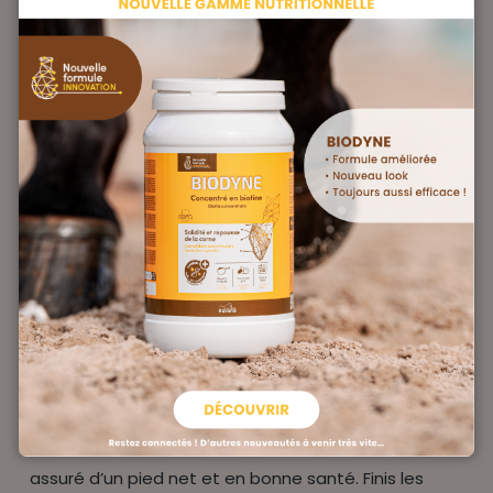
Le pied de votre cheval subit de nombreuses
agressions externes : humidité de la litière, sols
abrasifs, chocs lors du travail… Il est donc primordial
d’aider votre cheval en entretenant régulièrement
ses pieds. Formulé par nos experts, BIODYNE contient
de la D-Biotine, de la Méthionine, du Zinc et du
Cuivre favorisant la repousse de la corne et la
solidité du sabot. BIODYNE apporte 20 mg de Biotine
pure par jour, quantité nécessaire pour protéger le
sabot efficacement. Les éléments contenus dans
BIODYNE participent également à la santé et à la
beauté des crins, et assurent la brillance de la robe
de votre cheval. En donnant BIODYNE, vous êtes
assuré d’un pied net et en bonne santé. Finis les