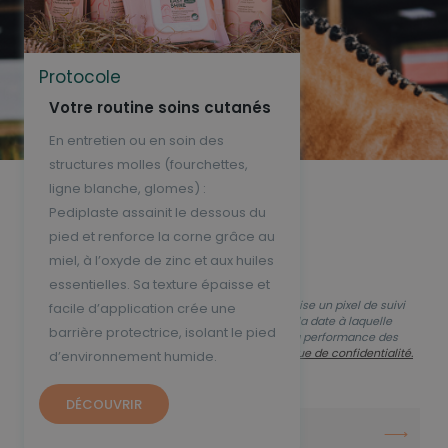
Protocole
Votre routine soins cutanés
En entretien ou en soin des
structures molles (fourchettes,
ligne blanche, glomes) :
Ne ratez rien de
Pediplaste assainit le dessous du
pied et renforce la corne grâce au
l’actu Ravene
miel, à l’oxyde de zinc et aux huiles
essentielles. Sa texture épaisse et
En vous inscrivant, vous autorisez que Ravene utilise un pixel de suivi
facile d’application crée une
dans ses emails pour savoir si vous les ouvrez et la date à laquelle
barrière protectrice, isolant le pied
vous le faites, afin de mesurer la délivrabilité et la performance des
emails. Pour en savoir plus consultez notre
Politique de confidentialité.
d’environnement humide.
INSCRIPTION À LA NEWSLETTER
DÉCOUVRIR